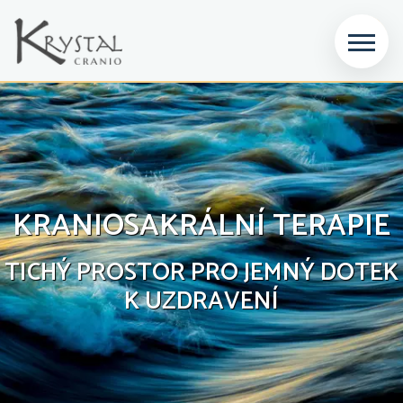
KRANIOSAKRÁLNÍ TERAPIE
TICHÝ PROSTOR PRO JEMNÝ DOTEK
K UZDRAVENÍ